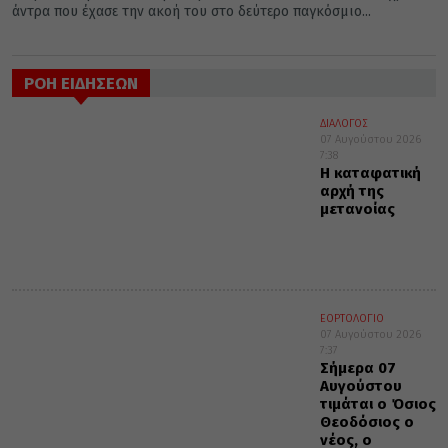
άντρα που έχασε την ακοή του στο δεύτερο παγκόσμιο...
ΡΟΗ ΕΙΔΗΣΕΩΝ
ΔΙΑΛΟΓΟΣ
07 Αυγούστου 2026
7:38
Η καταφατική
αρχή της
μετανοίας
ΕΟΡΤΟΛΟΓΙΟ
07 Αυγούστου 2026
7:37
Σήμερα 07
Αυγούστου
τιμάται ο Όσιος
Θεοδόσιος ο
νέος, ο