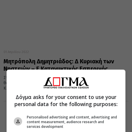
01 Απριλίου 2022
Μητρόπολη Δημητριάδος: Δ΄ Κυριακή των
Νηστειών – Ε΄ Κατανυκτικός Εσπερινός
Στον Ιερό Ναό Αγίου Αθανασίου Βελεστίνου θα λειτουργήσει και
θα ομιλήσει την Κυριακή 3/4, Δ΄ Νηστειών (Οσίου Ιωάννου της
Κλίμακος), ο Σεβ....
Δόγμα asks for your consent to use your
personal data for the following purposes:
Personalised advertising and content, advertising and
content measurement, audience research and
services development