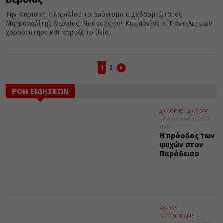
Την Κυριακή 7 Απριλίου το απόγευμα ο Σεβασμιώτατος
Μητροπολίτης Βεροίας, Ναούσης και Καμπανίας κ. Παντελεήμων
χοροστάτησε και κήρυξε το θείο...
1
2
ΡΟΗ ΕΙΔΗΣΕΩΝ
ΔΙΑΛΟΓΟΣ
ΔΙΑΦΟΡΑ
09 Αυγούστου 2026
11:45
Η πρόοδος των
ψυχών στον
Παράδεισο
ΕΛΛΑΔΑ
ΜΗΤΡΟΠΟΛΕΙΣ