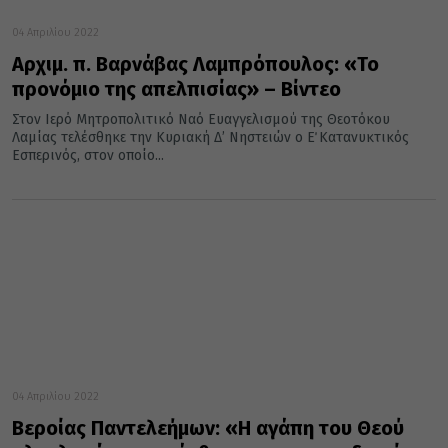
04 Απριλίου 2022
Αρχιμ. π. Βαρνάβας Λαμπρόπουλος: «Το
προνόμιο της απελπισίας» – Βίντεο
Στον Ιερό Μητροπολιτικό Ναό Ευαγγελισμού της Θεοτόκου
Λαμίας τελέσθηκε την Κυριακή Δ’ Νηστειών ο Ε΄ Κατανυκτικός
Εσπερινός, στον οποίο...
04 Απριλίου 2022
Βεροίας Παντελεήμων: «Η αγάπη του Θεού