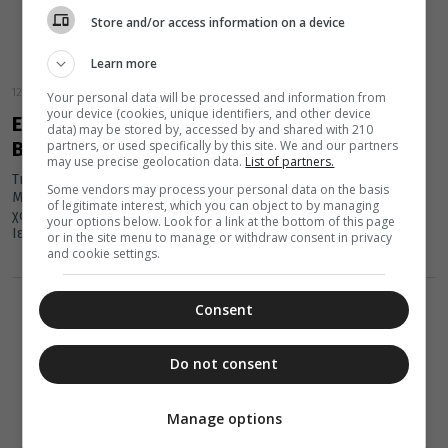
Store and/or access information on a device
Learn more
12 Απριλίου 2021
Your personal data will be processed and information from
your device (cookies, unique identifiers, and other device
Ε΄ Κατανυκτικός Εσπερινός στη Μητρόπολη
data) may be stored by, accessed by and shared with 210
partners, or used specifically by this site. We and our partners
Βεροίας – Βίντεο
may use precise geolocation data.
List of partners.
Την Κυριακή 11 Απριλίου το απόγευμα ο Σεβασμιώτατος
Some vendors may process your personal data on the basis
Μητροπολίτης Βεροίας, Ναούσης και Καμπανίας κ. Παντελεήμων
of legitimate interest, which you can object to by managing
χοροστάτησε στον Ε΄ Κατανυκτικό Εσπερινό στον υπό κατασκευή
your options below. Look for a link at the bottom of this page
Ιερό...
or in the site menu to manage or withdraw consent in privacy
and cookie settings.
Consent
Do not consent
Manage options