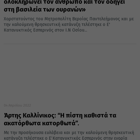
ολοκληρώνει τον άνθρωπο και τον οδηγεί
στη βασιλεία των ουρανών»
Χορστατούντος του Μητροπολίτη Βεροίας Παντελεήμονος και με
την καλούμενη θρησκευτική κατάνυξη τελέστηκε ο Ε'
Κατανυκτικός Εσπερινός στον Ι.Ν Οσίου...
04 Απριλίου 2022
Άρτης Καλλίνικος: “Η πίστη καθιστά τα
ακατόρθωτα κατορθωτά”.
Με την προσήκουσα ευλάβεια και με την καλούμενη θρησκευτική
κατάνυξη τελέστηκε ο Ε΄ Κατανυκτικός Εσπερινός στην ενορία