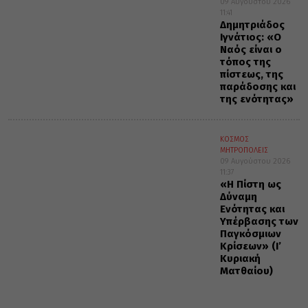
09 Αυγούστου 2026
11:41
Δημητριάδος
Ιγνάτιος: «Ο
Ναός είναι ο
τόπος της
πίστεως, της
παράδοσης και
της ενότητας»
ΚΟΣΜΟΣ
ΜΗΤΡΟΠΟΛΕΙΣ
09 Αυγούστου 2026
11:37
«Η Πίστη ως
Δύναμη
Ενότητας και
Υπέρβασης των
Παγκόσμιων
Κρίσεων» (Ι’
Κυριακή
Ματθαίου)