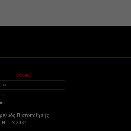
SOCIAL
OOK
TER
UBE
ριθμός Πιστοποίησης
.Η.Τ.242032