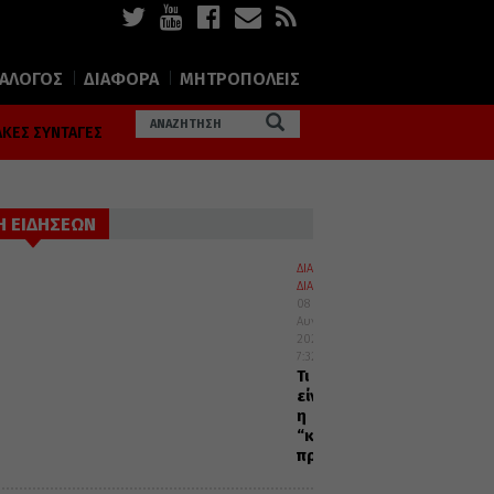
ΙΑΛΟΓΟΣ
ΔΙΑΦΟΡΑ
ΜΗΤΡΟΠΟΛΕΙΣ
ΚΕΣ ΣΥΝΤΑΓΕΣ
Η ΕΙΔΗΣΕΩΝ
ΔΙΑΛΟΓΟΣ
ΔΙΑΦΟΡΑ
08
Αυγούστου
2026
7:32
Τι
είναι
η
“καρδιακή”
προσευχή