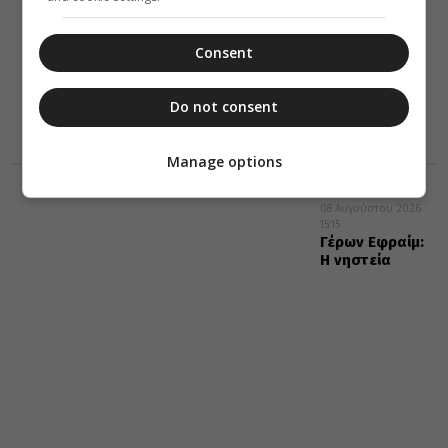
08 Αυγούστου 2026
15:28
Κι αν έπεσες,
Consent
σήκω (Βίντεο)
Do not consent
Manage options
ΔΙΑΛΟΓΟΣ
ΔΙΑΦΟΡΑ
08 Αυγούστου 2026
15:15
Γέρων Εφραίμ:
Η νηστεία