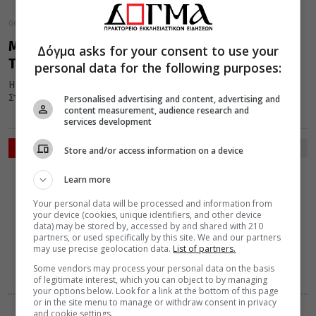
06 Μαρτίου 2018
Μνήμη Ευρέσεως Τιμίου Σταυρού μετά των
Δόγμα asks for your consent to use your
Τιμίων Ήλων υπό της Αγίας Ελένης
personal data for the following purposes:
Η Εκκλησία τιμά σήμερα 6 Μαρτίου τη μνήμη Ευρέσεως Τιμίου
Σταυρού μετά των Τιμίων Ήλων υπό της Αγίας Ελένης.
Personalised advertising and content, advertising and
content measurement, audience research and
services development
ΡΟΗ ΕΙΔΗΣΕΩΝ
Store and/or access information on a device
ΔΙΑΛΟΓΟΣ
ΔΙΑΦΟΡΑ
Learn more
08 Αυγούστου 2026
16:15
Your personal data will be processed and information from
Η συνείδηση
your device (cookies, unique identifiers, and other device
προ του
data) may be stored by, accessed by and shared with 210
θανάτου
partners, or used specifically by this site. We and our partners
may use precise geolocation data.
List of partners.
Some vendors may process your personal data on the basis
of legitimate interest, which you can object to by managing
your options below. Look for a link at the bottom of this page
or in the site menu to manage or withdraw consent in privacy
and cookie settings.
VIDEOS
ΔΙΑΦΟΡΑ