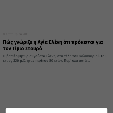
14 Σεπτεμβρίου 2018
Πώς γνώριζε η Αγία Ελένη ότι πρόκειται για
τον Τίμιο Σταυρό
Η βασιλομήτωρ αυγούστα Ελένη, στα τέλη του καλοκαιριού του
έτους 326 μ.Χ. ήταν περίπου 80 ετών. Παρ’ όλα αυτά,...