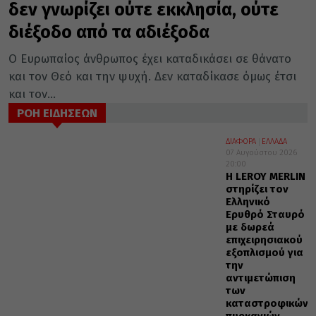
δεν γνωρίζει ούτε εκκλησία, ούτε
διέξοδο από τα αδιέξοδα
Ο Ευρωπαίος άνθρωπος έχει καταδικάσει σε θάνατο
και τον Θεό και την ψυχή. Δεν καταδίκασε όμως έτσι
και τον...
ΡΟΗ ΕΙΔΗΣΕΩΝ
ΔΙΑΦΟΡΑ
ΕΛΛΑΔΑ
07 Αυγούστου 2026
20:00
Η LEROY MERLIN
στηρίζει τον
Ελληνικό
Ερυθρό Σταυρό
με δωρεά
επιχειρησιακού
εξοπλισμού για
την
αντιμετώπιση
των
καταστροφικών