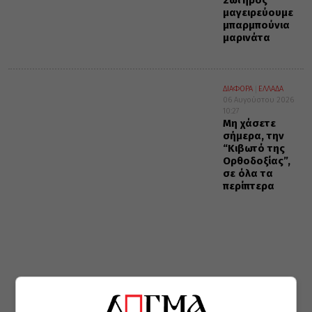
Σωτήρος
μαγειρεύουμε
μπαρμπούνια
μαρινάτα
ΔΙΑΦΟΡΑ
ΕΛΛΑΔΑ
06 Αυγούστου 2026
10:27
Μη χάσετε
σήμερα, την
“Κιβωτό της
Ορθοδοξίας”,
σε όλα τα
περίπτερα