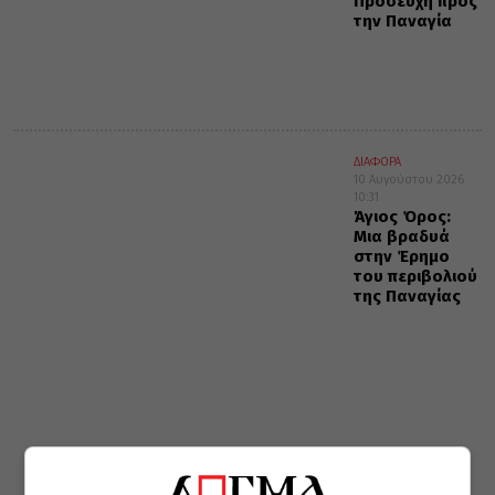
Προσευχή προς
την Παναγία
ΔΙΑΦΟΡΑ
10 Αυγούστου 2026
10:31
Άγιος Όρος:
Μια βραδυά
στην Έρημο
του περιβολιού
της Παναγίας