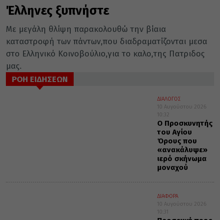
Έλληνες ξυπνήστε
Με μεγάλη θλίψη παρακολουθώ την βίαια
καταστροφή των πάντων,που διαδραματίζονται μεσα
στο Ελληνικό Κοινοβούλιο,για το καλο,της Πατριδος
μας.
ΡΟΗ ΕΙΔΗΣΕΩΝ
ΔΙΑΛΟΓΟΣ
10 Αυγούστου 2026
10:32
Ο Προσκυνητής
του Αγίου
Όρους που
«ανακάλυψε»
ιερό σκήνωμα
μοναχού
ΔΙΑΦΟΡΑ
10 Αυγούστου 2026
10:31