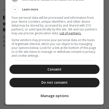
Learn more
22 Νοεμβρίου 2021
Επιστημονική Εσπερίδα για τα 200 χρόνια
Your personal data will be processed and information from
your device (cookies, unique identifiers, and other device
από την Ελληνική Επανάσταση στη
data) may be stored by, accessed by and shared with 210
Μητρόπολη Λαρίσης
partners, or used specifically by this site. We and our partners
may use precise geolocation data.
List of partners.
Επιστημονική Εσπερίδα για την Ελληνική Επανάσταση του 1821,
Some vendors may process your personal data on the basis
διοργανώνει η Μητρόπολη Λαρίσης, σε συνεργασία με την
of legitimate interest, which you can object to by managing
Περιφέρεια Θεσσαλίας, τον...
your options below. Look for a link at the bottom of this page
or in the site menu to manage or withdraw consent in privacy
and cookie settings.
Consent
Do not consent
Manage options
05 Νοεμβρίου 2021