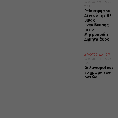
07 Αυγούστου 2026
11:01
Επίσκεψη του
Δ/ντού της Β/
θμιας
Εκπαίδευσης
στον
Μητροπολίτη
Δημητριάδος
ΔΙΑΛΟΓΟΣ
ΔΙΑΦΟΡΑ
07 Αυγούστου 2026
10:53
Οι λογισμοί και
το χρώμα των
οστών