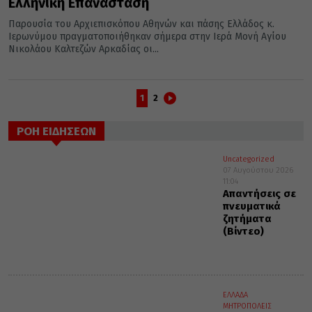
Ελληνική Επανάσταση
Παρουσία του Αρχιεπισκόπου Αθηνών και πάσης Ελλάδος κ.
Ιερωνύμου πραγματοποιήθηκαν σήμερα στην Ιερά Μονή Αγίου
Νικολάου Καλτεζών Αρκαδίας οι...
1
2
ΡΟΗ ΕΙΔΗΣΕΩΝ
Uncategorized
07 Αυγούστου 2026
11:04
Απαντήσεις σε
πνευματικά
ζητήματα
(Βίντεο)
ΕΛΛΑΔΑ
ΜΗΤΡΟΠΟΛΕΙΣ