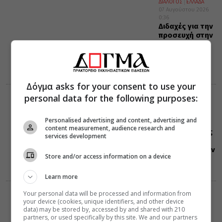
ΔΙΑΛΟΓΟΣ
ΕΛΛΑΔΑ
07 Αυγούστου 2026
0:36
Διδαχές για την
προσευχή στην
αθωνική γη
Δόγμα asks for your consent to use your
personal data for the following purposes:
ΕΟΡΤΟΛΟΓΙΟ
07 Αυγούστου 2026
0:35
Personalised advertising and content, advertising and
Σαν σήμερα:
content measurement, audience research and
Όλες οι εορτές
services development
και γεγονότα
που συνέβησαν
Store and/or access information on a device
07 Αυγούστου
Learn more
Your personal data will be processed and information from
ΔΙΑΦΟΡΑ
ΕΛΛΑΔΑ
your device (cookies, unique identifiers, and other device
06 Αυγούστου 2026
data) may be stored by, accessed by and shared with 210
21:25
partners, or used specifically by this site. We and our partners
Μη χάσετε