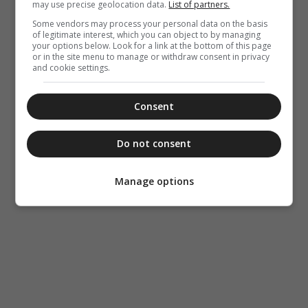
may use precise geolocation data.
List of partners.
σήμερα, την
“Κιβωτό της
Some vendors may process your personal data on the basis
Ορθοδοξίας”,
of legitimate interest, which you can object to by managing
σε όλα τα
your options below. Look for a link at the bottom of this page
or in the site menu to manage or withdraw consent in privacy
περίπτερα
and cookie settings.
Consent
Do not consent
Manage options