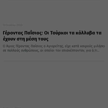
10 Ιουλίου 2020
Γέροντας Παΐσιος: Οι Τούρκοι τα κόλλυβα τα
έχουν στη μέση τους
Ο Άγιος Γέροντας Παΐσιος ο Αγιορείτης, είχε κατά καιρούς μιλήσει
σε πολλούς ανθρώπους, οι οποίοι τον επισκέπτονταν, για ό,τι...