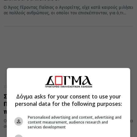
Ο Άγιος Γέροντας Παΐσιος ο Αγιορείτης, είχε κατά καιρούς μιλήσει
σε πολλούς ανθρώπους, οι οποίοι τον επισκέπτονταν, για ό,τι...
23 Ιουλίου 2020
Δόγμα asks for your consent to use your
Συγκλονίζει η προφητεία του Γέροντα
personal data for the following purposes:
Παΐσιου: Οι Τούρκοι θα κάνουν μία μεγάλη
πρόκληση στην Ελλάδα
Personalised advertising and content, advertising and
Ο Άγιος Γέροντας Παΐσιος ο Αγιορείτης, είχε κατά καιρούς μιλήσει
content measurement, audience research and
σε πολλούς ανθρώπους, οι οποίοι τον επισκέπτονταν, για ό,τι...
services development