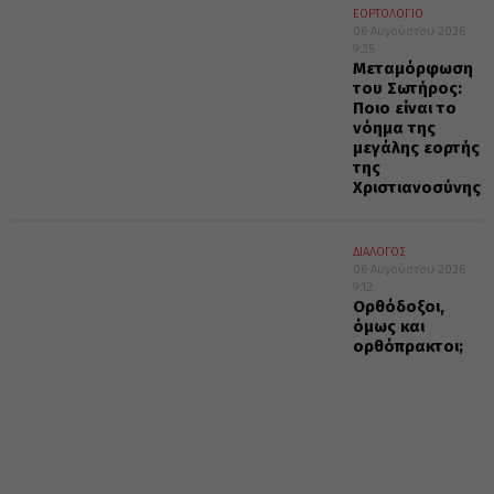
ΕΟΡΤΟΛΟΓΙΟ
06 Αυγούστου 2026
9:35
Μεταμόρφωση
του Σωτήρος:
Ποιο είναι το
νόημα της
μεγάλης εορτής
της
Χριστιανοσύνης
ΔΙΑΛΟΓΟΣ
06 Αυγούστου 2026
9:12
Ορθόδοξοι,
όμως και
ορθόπρακτοι;