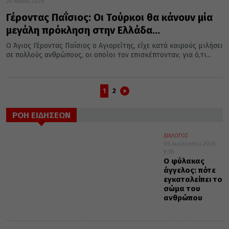
24 Μαΐου 2020
Γέροντας Παΐσιος: Οι Τούρκοι θα κάνουν μία
μεγάλη πρόκληση στην Ελλάδα…
Ο Άγιος Γέροντας Παΐσιος ο Αγιορείτης, είχε κατά καιρούς μιλήσει
σε πολλούς ανθρώπους, οι οποίοι τον επισκέπτονταν, για ό,τι...
1
2
ΡΟΗ ΕΙΔΗΣΕΩΝ
ΔΙΑΛΟΓΟΣ
06 Αυγούστου 2026
9:36
Ο φύλακας
άγγελος: πότε
εγκαταλείπει το
σώμα του
ανθρώπου