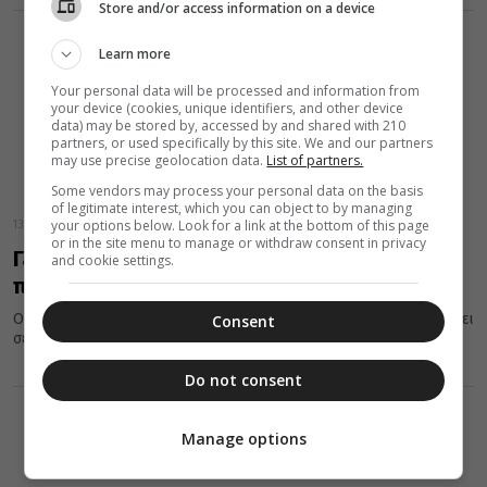
Store and/or access information on a device
Learn more
Your personal data will be processed and information from
your device (cookies, unique identifiers, and other device
data) may be stored by, accessed by and shared with 210
partners, or used specifically by this site. We and our partners
may use precise geolocation data.
List of partners.
Some vendors may process your personal data on the basis
of legitimate interest, which you can object to by managing
your options below. Look for a link at the bottom of this page
13 Ιουλίου 2020
or in the site menu to manage or withdraw consent in privacy
Γέροντας Παΐσιος: Οι Αμερικάνοι θα μας
and cookie settings.
παραχωρήσουν την Κωνσταντινούπολη
Ο Άγιος Γέροντας Παΐσιος ο Αγιορείτης, είχε κατά καιρούς μιλήσει
Consent
σε πολλούς ανθρώπους, οι οποίοι τον επισκέπτονταν, για ό,τι...
Do not consent
Manage options