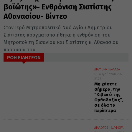
βοϊώτης»- Ενθρόνιση Σιατίστης
Αθανασίου- Βίντεο
Στον Ιερό Μητροπολιτικό Ναό Αγίου Δημητρίου
Σιάτιστας πραγματοποιήθηκε η ενθρόνιση του
Μητροπολίτη Σισανίου και Σιατίστης κ. Αθανασίου
παρουσία του...
ΡΟΗ ΕΙΔΗΣΕΩΝ
ΔΙΑΦΟΡΑ
ΕΛΛΑΔΑ
06 Αυγούστου 2026
21:25
Μη χάσετε
σήμερα, την
“Κιβωτό της
Ορθοδοξίας”,
σε όλα τα
περίπτερα
ΔΙΑΛΟΓΟΣ
ΔΙΑΦΟΡΑ