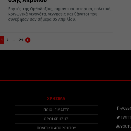
05ης Απριλίου
Εορτές της Ορθοδοξίας, σημαντικά ιστορικά, πολιτικά,
κοινωνικά γεγονότα, γεννήσεις και θάνατοι που
συνέβησαν σαν σήμερα 05 Απριλίου.
1
2
…
21
ΧΡΗΣΙΜΑ
FACEB
ΠΟΙΟΙ ΕΙΜΑΣΤΕ
TWIT
ΟΡΟΙ ΧΡΗΣΗΣ
YOUT
ΠΟΛΙΤΙΚΉ ΑΠΟΡΡΉΤΟΥ