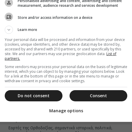
συνέβησαν σαν σήμερα 21 Απριλίου.
Personalised advertising and content, advertising and content
measurement, audience research and services development
Store and/or access information on a device
15 Απριλίου 2026
Learn more
Σαν σήμερα: Όλες οι εορτές και τα πιο
Your personal data will be processed and information from your device
σημαντικά ιστορικά γεγονότα της 15ης
(cookies, unique identifiers, and other device data) may be stored by,
Απριλίου
accessed by and shared with 210 partners, or used specifically by this
site. We and our partners may use precise geolocation data.
List of
partners.
Εορτές της Ορθοδοξίας, σημαντικά ιστορικά, πολιτικά,
κοινωνικά γεγονότα, γεννήσεις και θάνατοι που
Some vendors may process your personal data on the basis of legitimate
συνέβησαν σαν σήμερα 15 Απριλίου.
interest, which you can object to by managing your options below. Look
for a link at the bottom of this page or in the site menu to manage or
withdraw consent in privacy and cookie settings.
Do not consent
Consent
12 Απριλίου 2026
Σαν σήμερα: Όλες οι εορτές και τα πιο
Manage options
σημαντικά ιστορικά γεγονότα της 12ης
Απριλίου
Εορτές της Ορθοδοξίας, σημαντικά ιστορικά, πολιτικά,