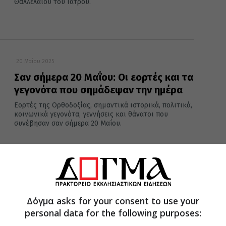
Θαλλελαίου του ιατρού.
20 Μαΐου 2025
Σαν σήμερα 20 Μαΐου: Οι εορτές και τα
γεγονότα που σημάδεψαν την ημέρα
Εορτές της Ορθοδοξίας, σημαντικά ιστορικά, πολιτικά,
κοινωνικά γεγονότα, γεννήσεις και θάνατοι που
συνέβησαν σαν σήμερα 20 Μαΐου.
19 Μαΐου 2025
Σαν σήμερα 19 Μαΐου: Όλες οι εορτές
Δόγμα asks for your consent to use your
και τα γεγονότα που “σημάδεψαν” την
personal data for the following purposes:
ημέρα