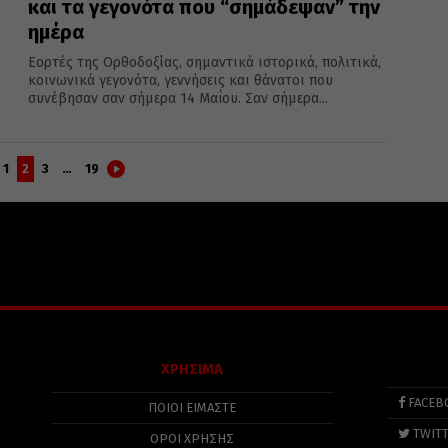
και τα γεγονότα που “σημάδεψαν” την
ημέρα
Εορτές της Ορθοδοξίας, σημαντικά ιστορικά, πολιτικά,
κοινωνικά γεγονότα, γεννήσεις και θάνατοι που
συνέβησαν σαν σήμερα 14 Μαΐου. Σαν σήμερα...
1
2
3
…
19
ΧΡΗΣΙΜΑ
FACEB
ΠΟΙΟΙ ΕΙΜΑΣΤΕ
TWIT
ΟΡΟΙ ΧΡΗΣΗΣ