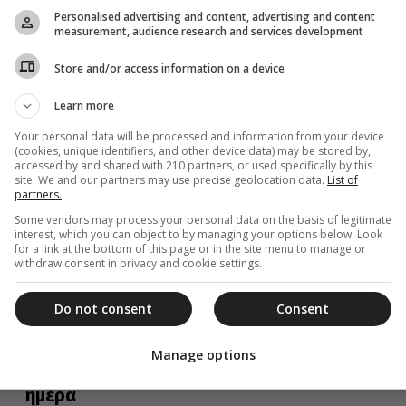
Εορτές της Ορθοδοξίας, σημαντικά ιστορικά, πολιτικά,
Personalised advertising and content, advertising and content
κοινωνικά γεγονότα, γεννήσεις και θάνατοι που
measurement, audience research and services development
συνέβησαν σαν σήμερα 19 Μαΐου. Το 2014...
Store and/or access information on a device
Learn more
18 Μαΐου 2025
Your personal data will be processed and information from your device
Σαν σήμερα 18 Μαΐου: Οι εορτές και τα
(cookies, unique identifiers, and other device data) may be stored by,
accessed by and shared with 210 partners, or used specifically by this
γεγονότα που σημάδεψαν την ημέρα
site. We and our partners may use precise geolocation data.
List of
partners.
Εορτές της Ορθοδοξίας, σημαντικά ιστορικά, πολιτικά,
κοινωνικά γεγονότα, γεννήσεις και θάνατοι που
Some vendors may process your personal data on the basis of legitimate
συνέβησαν σαν σήμερα 18 Μαΐου.
interest, which you can object to by managing your options below. Look
for a link at the bottom of this page or in the site menu to manage or
withdraw consent in privacy and cookie settings.
Do not consent
Consent
17 Μαΐου 2025
Σαν σήμερα 17 Μαΐου: Όλες οι εορτές
Manage options
και τα γεγονότα που “σημάδεψαν” την
ημέρα