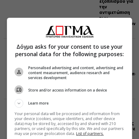
εξοπλισμού για
την
αντιμετώπιση
των
καταστροφικών
πυρκαγιών
Δόγμα asks for your consent to use your
ΔΙΑΛΟΓΟΣ
ΔΙΑΦΟΡΑ
personal data for the following purposes:
07 Αυγούστου 2026
19:40
Η Μονή της
Personalised advertising and content, advertising and
Χώρας στην
content measurement, audience research and
Κωνσταντινούπο
services development
Store and/or access information on a device
Learn more
ΔΙΑΦΟΡΑ
ΕΛΛΑΔΑ
07 Αυγούστου 2026
Your personal data will be processed and information from
19:25
your device (cookies, unique identifiers, and other device
Η “Κιβωτός της
data) may be stored by, accessed by and shared with 210
partners, or used specifically by this site. We and our partners
Ορθοδοξίας” σε
may use precise geolocation data.
List of partners.
όλα τα