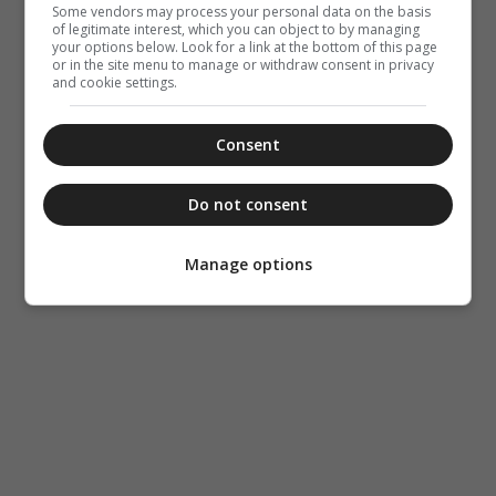
περίπτερα
Some vendors may process your personal data on the basis
of legitimate interest, which you can object to by managing
your options below. Look for a link at the bottom of this page
or in the site menu to manage or withdraw consent in privacy
and cookie settings.
Consent
Do not consent
Manage options