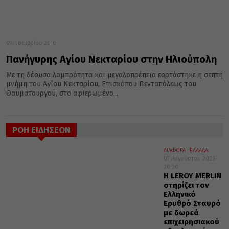
09 Νοεμβρίου 2016
Πανήγυρης Αγίου Νεκταρίου στην Ηλιούπολη
Με τη δέουσα λαμπρότητα και μεγαλοπρέπεια εορτάστηκε η σεπτή
μνήμη του Αγίου Νεκταρίου, Επισκόπου Πενταπόλεως του
Θαυματουργού, στο αφιερωμένο...
ΡΟΗ ΕΙΔΗΣΕΩΝ
ΔΙΑΦΟΡΑ
ΕΛΛΑΔΑ
07 Αυγούστου 2026
20:00
Η LEROY MERLIN
στηρίζει τον
Ελληνικό
Ερυθρό Σταυρό
με δωρεά
επιχειρησιακού