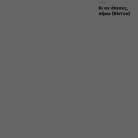
15:28
Κι αν έπεσες,
σήκω (Βίντεο)