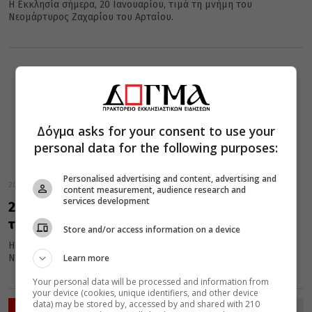
Η Εκκλησία σήμερα, 20 Ιανουαρίου, τιμά τη μνήμη του
Νεομάρτυρος Ζαχαρίου του Αρταίου.
Δόγμα asks for your consent to use your
personal data for the following purposes:
Personalised advertising and content, advertising and
20 Ιανουαρίου 2016
content measurement, audience research and
services development
20 Ιανουαρίου: Εορτή Νεομάρτυρος Ζαχαρία
του Αρταίου
Store and/or access information on a device
Η Εκκλησία σήμερα, 20 Ιανουαρίου, τιμά τη μνήμη του
Learn more
Νεομάρτυρος Ζαχαρίου του Αρταίου.
Your personal data will be processed and information from
your device (cookies, unique identifiers, and other device
data) may be stored by, accessed by and shared with 210
ΡΟΗ ΕΙΔΗΣΕΩΝ