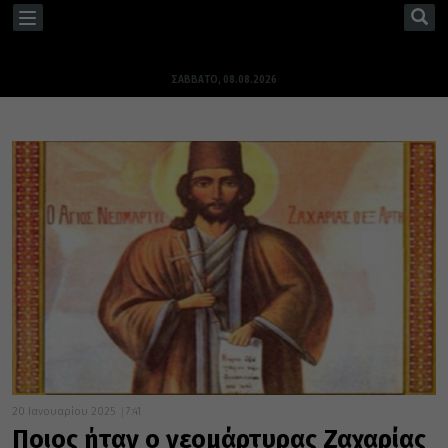
TOGGLE
NAVIGATION
ΣΆΒΒΑΤΟ, 08.08.2026
20 Ιανουαρίου 2025
7:41
Ποιος ήταν ο νεομάρτυρας Ζαχαρίας