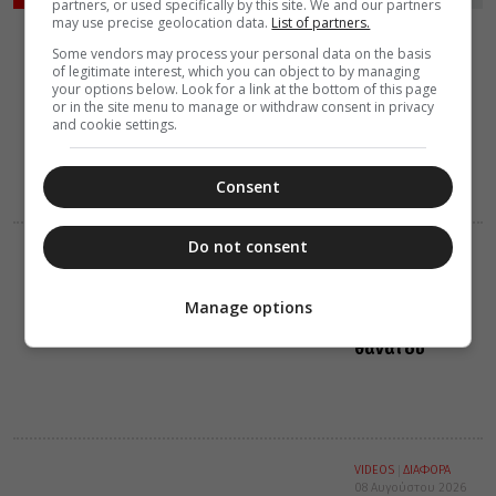
partners, or used specifically by this site. We and our partners
may use precise geolocation data.
List of partners.
ΔΙΑΦΟΡΑ
ΚΟΣΜΟΣ
Some vendors may process your personal data on the basis
08 Αυγούστου 2026
of legitimate interest, which you can object to by managing
16:45
your options below. Look for a link at the bottom of this page
Ο νέος
or in the site menu to manage or withdraw consent in privacy
Πρέσβυς της
and cookie settings.
Γεωργίας στο
Πατριαρχείο
Ιεροσολύμων
Consent
Do not consent
ΔΙΑΛΟΓΟΣ
ΔΙΑΦΟΡΑ
08 Αυγούστου 2026
16:15
Manage options
Η συνείδηση
προ του
θανάτου
VIDEOS
ΔΙΑΦΟΡΑ
08 Αυγούστου 2026