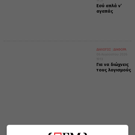
19:31
Εσύ απλά ν’
αγαπάς
ΔΙΑΛΟΓΟΣ
ΔΙΑΦΟΡΑ
06 Αυγούστου 2026
19:13
Για να διώχνεις
τους λογισμούς