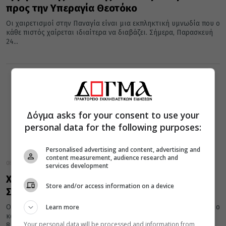
προς την Υπεραγία Θεοτόκο
Οι χαιρετισμοί στην Παναγία είναι μια εκπληκτική υμνωδία που ο
κάθε πιστός χαίρεται ιδιαίτερα να διαβάζει. Σήμερα, Παρασκευή
24...
Δόγμα asks for your consent to use your
personal data for the following purposes:
Personalised advertising and content, advertising and
content measurement, audience research and
08 Απριλίου 2016
services development
Χαιρετισμοί της Θεοτόκου: Ερμηνεία Δ’
Store and/or access information on a device
Στάσης
Learn more
Οι χαιρετισμοί στην Παναγία είναι μια εκπληκτική υμνωδία που ο
κάθε πιστός χαίρεται ιδιαίτερα να διαβάζει. Σήμερα, Παρασκευή
Your personal data will be processed and information from
8...