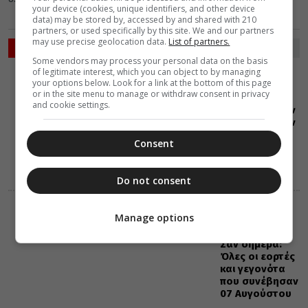
your device (cookies, unique identifiers, and other device
data) may be stored by, accessed by and shared with 210
partners, or used specifically by this site. We and our partners
may use precise geolocation data.
List of partners.
ΡΟΗ ΕΙΔΗΣΕΩΝ
Some vendors may process your personal data on the basis
of legitimate interest, which you can object to by managing
ΔΙΑΛΟΓΟΣ
ΕΛΛΑΔΑ
your options below. Look for a link at the bottom of this page
07 Αυγούστου 2026
or in the site menu to manage or withdraw consent in privacy
0:36
and cookie settings.
Διδαχές για την
προσευχή στην
αθωνική γη
Consent
Do not consent
ΕΟΡΤΟΛΟΓΙΟ
Manage options
07 Αυγούστου 2026
0:35
Σαν σήμερα:
Όλες οι εορτές
και γεγονότα
που συνέβησαν
07 Αυγούστου