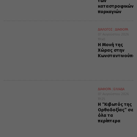
των
καταστροφικών
πυρκαγιών
ΔΙΑΛΟΓΟΣ
ΔΙΑΦΟΡΑ
07 Αυγούστου 2026
19:40
Η Μονή της
Χώρας στην
Κωνσταντινούπο
ΔΙΑΦΟΡΑ
ΕΛΛΑΔΑ
07 Αυγούστου 2026
19:25
Η “Κιβωτός της
Ορθοδοξίας” σε
όλα τα
περίπτερα