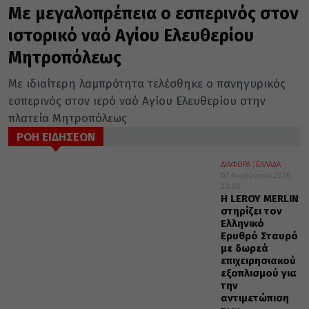
Με μεγαλοπρέπεια ο εσπερινός στον
ιστορικό ναό Αγίου Ελευθερίου
Μητροπόλεως
Με ιδιαίτερη λαμπρότητα τελέσθηκε ο πανηγυρικός
εσπερινός στον ιερό ναό Αγίου Ελευθερίου στην
πλατεία Μητροπόλεως
ΡΟΗ ΕΙΔΗΣΕΩΝ
ΔΙΑΦΟΡΑ
ΕΛΛΑΔΑ
07 Αυγούστου 2026
20:00
Η LEROY MERLIN
στηρίζει τον
Ελληνικό
Ερυθρό Σταυρό
με δωρεά
επιχειρησιακού
εξοπλισμού για
την
αντιμετώπιση