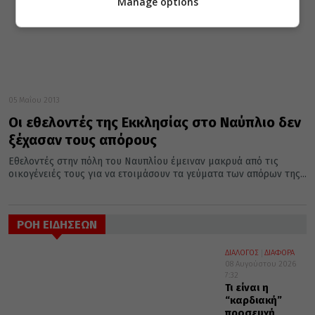
Manage options
05 Μαΐου 2013
Οι εθελοντές της Εκκλησίας στο Ναύπλιο δεν
ξέχασαν τους απόρους
Εθελοντές στην πόλη του Ναυπλίου έμειναν μακρυά από τις
οικογένειές τους για να ετοιμάσουν τα γεύματα των απόρων της...
ΡΟΗ ΕΙΔΗΣΕΩΝ
ΔΙΑΛΟΓΟΣ
ΔΙΑΦΟΡΑ
08 Αυγούστου 2026
7:32
Τι είναι η
“καρδιακή”
προσευχή