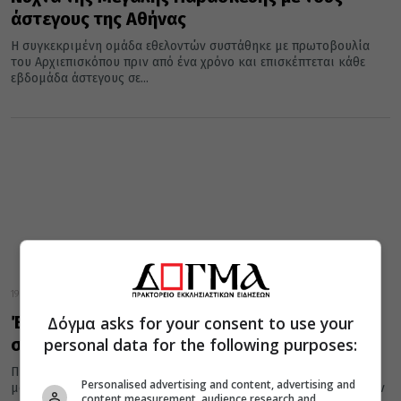
άστεγους της Αθήνας
Η συγκεκριμένη ομάδα εθελοντών συστάθηκε με πρωτοβουλία
του Αρχιεπισκόπου πριν από ένα χρόνο και επισκέπτεται κάθε
εβδομάδα άστεγους σε...
19 Αυγούστου 2013
Έκκληση για βοήθεια από το ενοριακό
Δόγμα asks for your consent to use your
personal data for the following purposes:
συσσίτιο του Ναυπλίου
Περίπου 140 είναι άνθρωποι που στηρίζονται καθημερινά στο
Personalised advertising and content, advertising and
μοναδικό εκκλησιαστικό συσσίτιο της πόλης του Ναυπλίου, στην
content measurement, audience research and