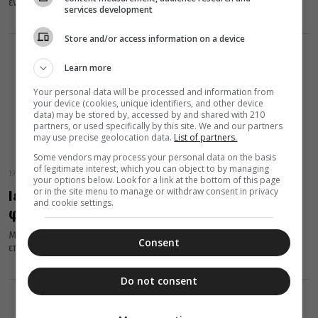
ενορία της Ευαγγελίστριας.
services development
Store and/or access information on a device
Learn more
Your personal data will be processed and information from
your device (cookies, unique identifiers, and other device
data) may be stored by, accessed by and shared with 210
partners, or used specifically by this site. We and our partners
may use precise geolocation data.
List of partners.
Some vendors may process your personal data on the basis
of legitimate interest, which you can object to by managing
19 Ιουνίου 2013
your options below. Look for a link at the bottom of this page
or in the site menu to manage or withdraw consent in privacy
Ιερέας και ενορίτες στο Πήλιο… σβήνουν
and cookie settings.
φωτιές
Μια ακόμη απόδειξη του πολύπλευρου έργου που μπορεί να
Consent
επιτελέσει η Εκκλησία
Do not consent