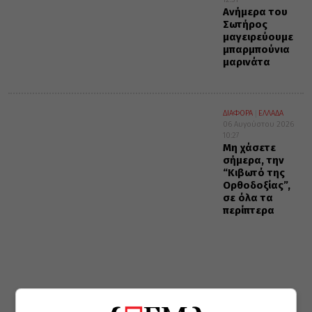
Ανήμερα του
Σωτήρος
μαγειρεύουμε
μπαρμπούνια
μαρινάτα
ΔΙΑΦΟΡΑ
ΕΛΛΑΔΑ
06 Αυγούστου 2026
10:27
Μη χάσετε
σήμερα, την
“Κιβωτό της
Ορθοδοξίας”,
σε όλα τα
περίπτερα