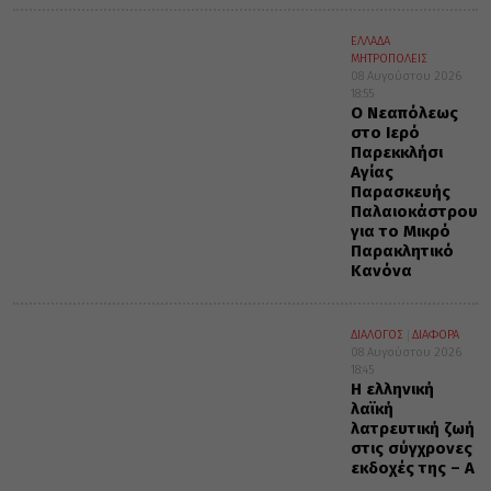
ΕΛΛΑΔΑ
ΜΗΤΡΟΠΟΛΕΙΣ
08 Αυγούστου 2026
18:55
Ο Νεαπόλεως
στο Ιερό
Παρεκκλήσι
Αγίας
Παρασκευής
Παλαιοκάστρου
για το Μικρό
Παρακλητικό
Κανόνα
ΔΙΑΛΟΓΟΣ
ΔΙΑΦΟΡΑ
08 Αυγούστου 2026
18:45
Η ελληνική
λαϊκή
λατρευτική ζωή
στις σύγχρονες
εκδοχές της – Α΄