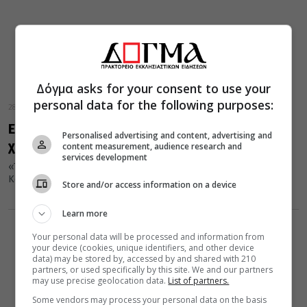
Δόγμα asks for your consent to use your
personal data for the following purposes:
28 Μαρτίου 2017
Είκοσι φράσεις του Ευαγγελίου που όλοι
Personalised advertising and content, advertising and
χρησιμοποιούμε!
content measurement, audience research and
services development
«Το μεν πνεύμα πρόθυμον, η δε σαρξ ασθενής, Από τον Αννα στον
Καϊάφα, Συ είπας», είναι κάποιες μόνο κάποιες...
Store and/or access information on a device
Learn more
Your personal data will be processed and information from
your device (cookies, unique identifiers, and other device
data) may be stored by, accessed by and shared with 210
partners, or used specifically by this site. We and our partners
may use precise geolocation data.
List of partners.
Some vendors may process your personal data on the basis