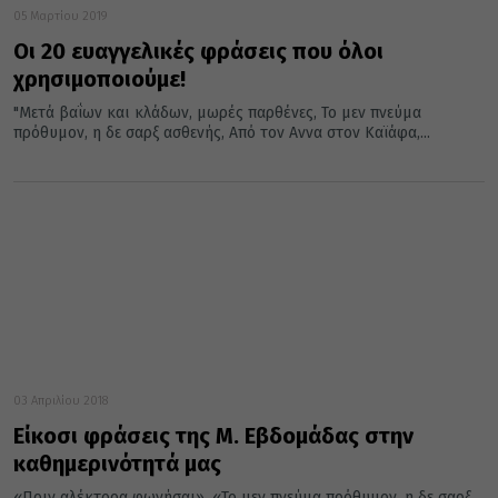
05 Μαρτίου 2019
Οι 20 ευαγγελικές φράσεις που όλοι
χρησιμοποιούμε!
"Μετά βαΐων και κλάδων, μωρές παρθένες, Το μεν πνεύμα
πρόθυμον, η δε σαρξ ασθενής, Από τον Αννα στον Καϊάφα,...
03 Απριλίου 2018
Είκοσι φράσεις της Μ. Εβδομάδας στην
καθημερινότητά μας
«Πριν αλέκτορα φωνήσαι», «Το μεν πνεύμα πρόθυμον, η δε σαρξ