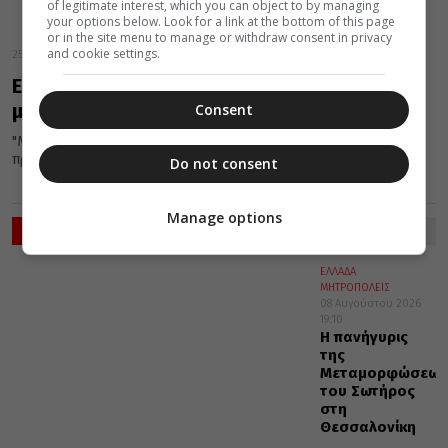
of legitimate interest, which you can object to by managing
your options below. Look for a link at the bottom of this page
or in the site menu to manage or withdraw consent in privacy
and cookie settings.
25 Φεβρουαρίου 2016
Ευαγγελικές φράσεις στην καθημερινότητά
μας!
Consent
"Μετά βαΐων και κλάδων, μωρές παρθένες, Το μεν πνεύμα
πρόθυμον, η δε σαρξ ασθενής, Από τον Αννα στον Καϊάφα,...
Do not consent
Manage options
ΡΟΗ ΕΙΔΗΣΕΩΝ
ΕΛΛΑΔΑ
ΜΗΤΡΟΠΟΛΕΙΣ
08 Αυγούστου 2026
19:10
Η πανήγυρις
της
Μεταμορφώσεως
του Σωτήρος
στη
Θεσσαλονίκη