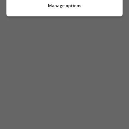
στα
Manage options
Πριγκηπόνησα
(ΦΩΤΟ)