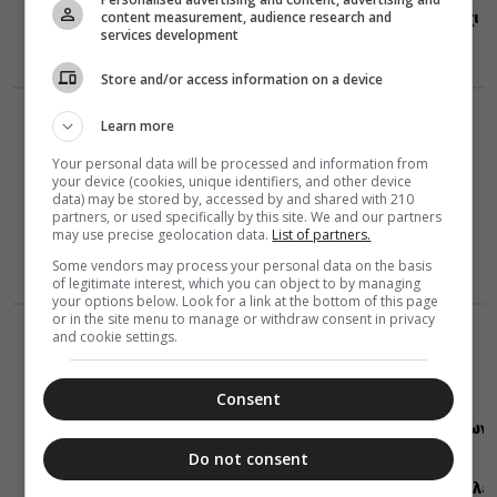
content measurement, audience research and
Ευαγγελίου, όχι
services development
το γράμμα
Store and/or access information on a device
ΔΙΑΛΟΓΟΣ
Learn more
07 Αυγούστου 2026
17:17
Your personal data will be processed and information from
Ποιότητα και
your device (cookies, unique identifiers, and other device
ενέργεια της
data) may be stored by, accessed by and shared with 210
προσευχής
partners, or used specifically by this site. We and our partners
may use precise geolocation data.
List of partners.
Some vendors may process your personal data on the basis
of legitimate interest, which you can object to by managing
your options below. Look for a link at the bottom of this page
or in the site menu to manage or withdraw consent in privacy
and cookie settings.
ΕΛΛΑΔΑ
ΜΗΤΡΟΠΟΛΕΙΣ
07 Αυγούστου 2026
16:45
Consent
Στελέχη των
κατασκηνώσεων
της
Do not consent
Μητροπόλεως
Αλεξανδρουπόλε