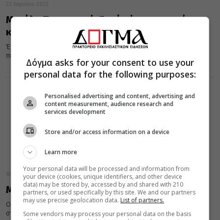
22 Απριλίου 2022
Μεγάλη Παρασκευή: Γιατί σήμερα περνάμε
κάτω από τον Επιτάφιο
Έχετε αλήθεια αναρωτηθεί ποιό είναι το νόημα του εθίμου να
περνάμε κάτω από τον Επιτάφιο, μετά την περιφορά Του;
Δόγμα asks for your consent to use your
personal data for the following purposes:
Personalised advertising and content, advertising and
content measurement, audience research and
services development
Store and/or access information on a device
Learn more
Your personal data will be processed and information from
18 Απριλίου 2022
your device (cookies, unique identifiers, and other device
data) may be stored by, accessed by and shared with 210
Μεγάλη Δευτέρα: Ο Νυμφίος
partners, or used specifically by this site. We and our partners
may use precise geolocation data.
List of partners.
Ο έρωτας είναι το σήμα κατατεθέν της εποχής μας. Όπου κι αν
σταθεί κανείς, όπου κι αν βρεθεί, γι’...
Some vendors may process your personal data on the basis