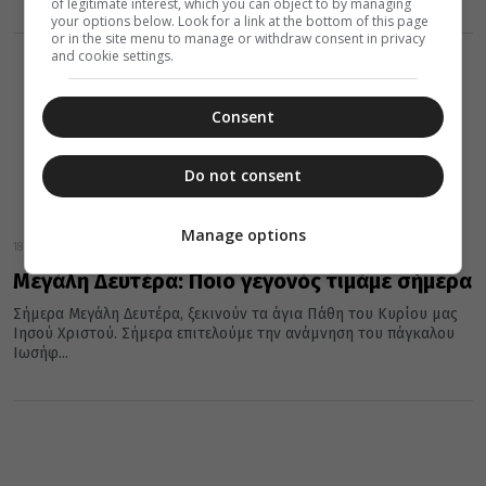
of legitimate interest, which you can object to by managing
your options below. Look for a link at the bottom of this page
or in the site menu to manage or withdraw consent in privacy
and cookie settings.
Consent
Do not consent
Manage options
18 Απριλίου 2022
Μεγάλη Δευτέρα: Ποιο γεγονός τιμάμε σήμερα
Σήμερα Μεγάλη Δευτέρα, ξεκινούν τα άγια Πάθη του Κυρίου μας
Ιησού Χριστού. Σήμερα επιτελούμε την ανάμνηση του πάγκαλου
Ιωσήφ...