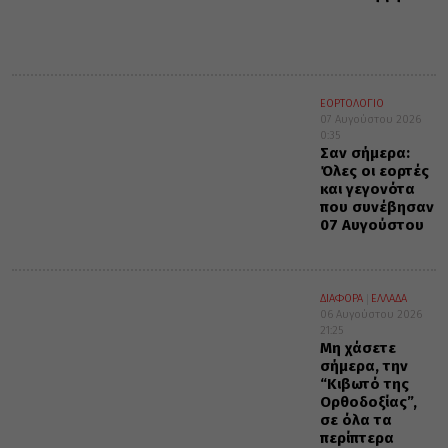
ΕΟΡΤΟΛΟΓΙΟ
07 Αυγούστου 2026
0:35
Σαν σήμερα:
Όλες οι εορτές
και γεγονότα
που συνέβησαν
07 Αυγούστου
ΔΙΑΦΟΡΑ
ΕΛΛΑΔΑ
06 Αυγούστου 2026
21:25
Μη χάσετε
σήμερα, την
“Κιβωτό της
Ορθοδοξίας”,
σε όλα τα
περίπτερα