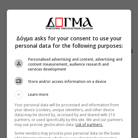
ΕΟΡΤΟΛΟΓΙΟ
08 Αυγούστου 2026
7:31
Δόγμα asks for your consent to use your
Σήμερα 08
personal data for the following purposes:
Αυγούστου
τιμάται ο Άγιος
Αιμιλιανός:Ο
Personalised advertising and content, advertising and
Ομολογητής ο
content measurement, audience research and
επίσκοπος
services development
Κυζίκου
Store and/or access information on a device
VIDEOS
Learn more
08 Αυγούστου 2026
0:40
Your personal data will be processed and information from
Οι λογισμοί
your device (cookies, unique identifiers, and other device
μπορεί να σε
data) may be stored by, accessed by and shared with 210
τρελάνουν
partners, or used specifically by this site. We and our partners
(Βίντεο)
may use precise geolocation data.
List of partners.
Some vendors may process your personal data on the basis