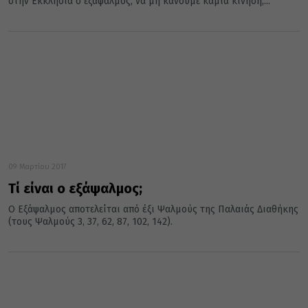
στην Εκκλησία ο εξάψαλμος, να μη κάνουμε καμιά κίνηση,...
09 Μαρτίου 2017
Τί είναι ο εξάψαλμος;
Ο Εξάψαλμος αποτελείται από έξι Ψαλμούς της Παλαιάς Διαθήκης
(τους Ψαλμούς 3, 37, 62, 87, 102, 142).