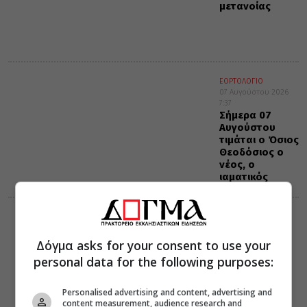
μετανοίας
ΕΟΡΤΟΛΟΓΙΟ
07 Αυγούστου 2026
7:37
Σήμερα 07
Αυγούστου
τιμάται ο Όσιος
Θεοδόσιος ο
νέος, ο
ιαματικός
ΔΙΑΛΟΓΟΣ
07 Αυγούστου 2026
7:36
Δόγμα asks for your consent to use your
Γέρων Ιωσήφ
personal data for the following purposes:
Βατοπαιδινός:
Υπομονή και
μετά…πάλι
Personalised advertising and content, advertising and
υπομονή
content measurement, audience research and