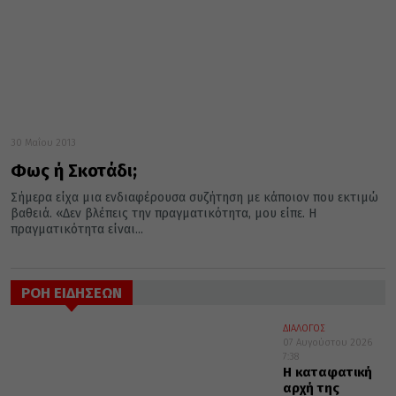
30 Μαΐου 2013
Φως ή Σκοτάδι;
Σήμερα είχα μια ενδιαφέρουσα συζήτηση με κάποιον που εκτιμώ
βαθειά. «Δεν βλέπεις την πραγματικότητα, μου είπε. Η
πραγματικότητα είναι...
ΡΟΗ ΕΙΔΗΣΕΩΝ
ΔΙΑΛΟΓΟΣ
07 Αυγούστου 2026
7:38
Η καταφατική
αρχή της