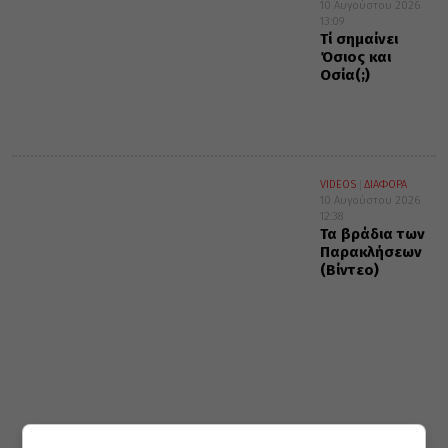
10 Αυγούστου 2026
13:09
Τί σημαίνει
Όσιος και
Οσία(;)
VIDEOS
ΔΙΑΦΟΡΑ
10 Αυγούστου 2026
12:38
Τα βράδια των
Παρακλήσεων
(Βίντεο)