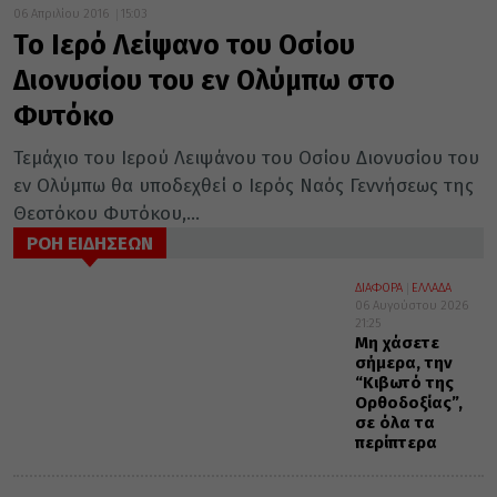
06 Απριλίου 2016
15:03
To Ιερό Λείψανο του Οσίου
Διονυσίου του εν Ολύμπω στο
Φυτόκο
Τεμάχιο του Ιερού Λειψάνου του Οσίου Διονυσίου του
εν Ολύμπω θα υποδεχθεί ο Ιερός Ναός Γεννήσεως της
Θεοτόκου Φυτόκου,...
ΡΟΗ ΕΙΔΗΣΕΩΝ
ΔΙΑΦΟΡΑ
ΕΛΛΑΔΑ
06 Αυγούστου 2026
21:25
Μη χάσετε
σήμερα, την
“Κιβωτό της
Ορθοδοξίας”,
σε όλα τα
περίπτερα