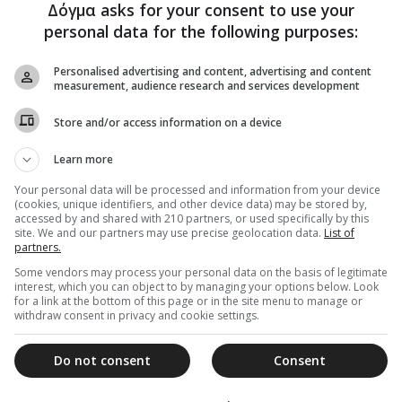
Την Πρωτοχρονιάτικη Βασιλόπιτα του Φιλανθρωπικού
Δόγμα asks for your consent to use your
Οργανισμού «Αποστολή» ευλόγησε εχθές το πρωί ο
personal data for the following purposes:
Σεβασμιώτατος Μητροπολίτης Νέας Ιωνίας &
Φιλαδελφείας κ....
Personalised advertising and content, advertising and content
measurement, audience research and services development
1
…
3
4
Store and/or access information on a device
Learn more
Your personal data will be processed and information from your device
(cookies, unique identifiers, and other device data) may be stored by,
accessed by and shared with 210 partners, or used specifically by this
site. We and our partners may use precise geolocation data.
List of
partners.
Some vendors may process your personal data on the basis of legitimate
interest, which you can object to by managing your options below. Look
for a link at the bottom of this page or in the site menu to manage or
withdraw consent in privacy and cookie settings.
Do not consent
Consent