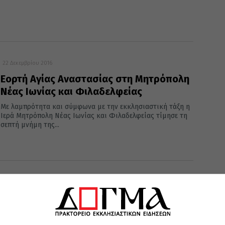
22 Δεκεμβρίου 2016
Εορτή Αγίας Αναστασίας στη Μητρόπολη
Νέας Ιωνίας και Φιλαδελφείας
Με λαμπρότητα και σύμφωνα με την εκκλησιαστική τάξη η
Ιερά Μητρόπολη Νέας Ιωνίας και Φιλαδελφείας τίμησε τη
σεπτή μνήμη της...
01 Ιανουαρίου 2016
Η πρωτοχρονιάτικη πίτα στην
«Αποστολή»