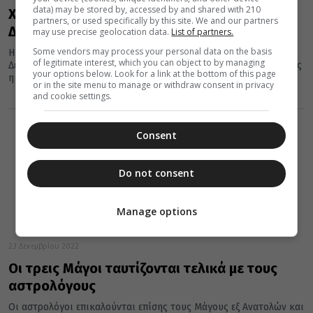
data) may be stored by, accessed by and shared with 210
Χριστούγεννα :Γιατί τα εορτάζουμε 25η
partners, or used specifically by this site. We and our partners
Δεκεμβρίου
may use precise geolocation data.
List of partners.
Some vendors may process your personal data on the basis
Η τοποθέτηση του εορτασμού των Χριστουγέννων την 25η
of legitimate interest, which you can object to by managing
Δεκεμβρίου προέκυψε κατόπιν σχετικού προβληματισμού, καθώς
your options below. Look for a link at the bottom of this page
η ακριβής ημέρα της γέννησης...
or in the site menu to manage or withdraw consent in privacy
and cookie settings.
Consent
Do not consent
Manage options
23 Δεκεμβρίου 2022
Οι τρεις Μάγοι ταυτίζονται τελικά με τους
αστρολόγους
Οι αστρολόγοι επικαλούνται επίσης τους Μάγους εξ Ανατολών και