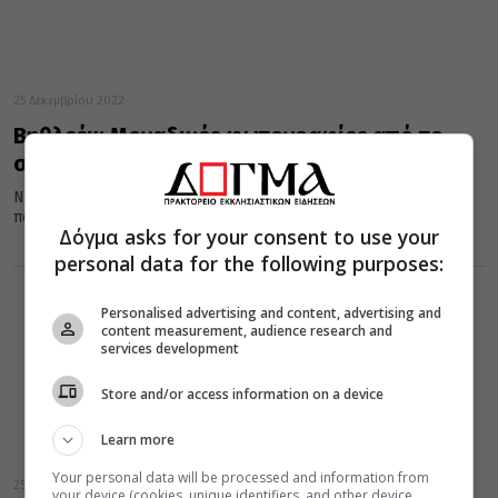
25 Δεκεμβρίου 2022
Βηθλεέμ: Μοναδικές φωτογραφίες από το
σπήλαιο της Γεννήσεως του Κυρίου
Νότια της Ιερουσαλήμ και σε απόσταση 9 χιλιομέτρων περίπου,
πάνω σ’ ένα λοφίσκο κατάφυτο από αμπέλια, συκιές και ελιές...
Δόγμα asks for your consent to use your
personal data for the following purposes:
Personalised advertising and content, advertising and
content measurement, audience research and
services development
Store and/or access information on a device
Learn more
Your personal data will be processed and information from
25 Δεκεμβρίου 2022
your device (cookies, unique identifiers, and other device