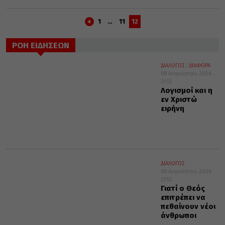
1
…
11
12
ΡΟΗ ΕΙΔΗΣΕΩΝ
ΔΙΑΛΟΓΟΣ
ΔΙΑΦΟΡΑ
08 Αυγούστου 2026
21:12
Λογισμοί και η
εν Χριστώ
ειρήνη
ΔΙΑΛΟΓΟΣ
08 Αυγούστου 2026
21:12
Γιατί ο Θεός
επιτρέπει να
πεθαίνουν νέοι
άνθρωποι