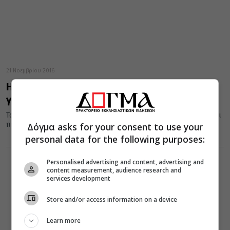
21 Νοεμβρίου 2016
Η εμφάνιση της Αγίας Παρασκευής στον
γέροντα Ιάκωβο Τσαλίκη
Τα βράδια, όταν όλοι κοιμόντουσαν στο σπίτι, έβγαινε κρυφά και
πήγαινε σε ένα ξωκλήσι του χωριού, για να προσευχηθεί,...
Δόγμα asks for your consent to use your
personal data for the following purposes:
Personalised advertising and content, advertising and
content measurement, audience research and
services development
Store and/or access information on a device
Learn more