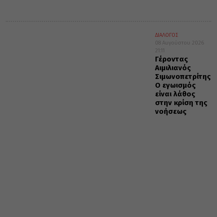
ΔΙΑΛΟΓΟΣ
08 Αυγούστου 2026
21:11
Γέροντας
Αιμιλιανός
Σιμωνοπετρίτης:
Ο εγωισμός
είναι λάθος
στην κρίση της
νοήσεως