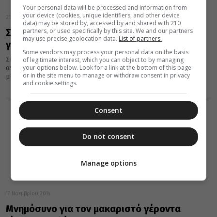
Your personal data will be processed and information from
your device (cookies, unique identifiers, and other device
21 Νοεμβρίου 2016
data) may be stored by, accessed by and shared with 210
partners, or used specifically by this site. We and our partners
Σαν σήμερα 21 Νοεμβρίου εκοιμήθη ο
may use precise geolocation data.
List of partners.
γέροντας Ιάκωβος Τσαλίκης
Some vendors may process your personal data on the basis
Συμπληρώνονται σήμερα 25 χρόνια από την οσιακή κοίμηση του
of legitimate interest, which you can object to by managing
your options below. Look for a link at the bottom of this page
αγίου Γέροντος Ιακώβου Τσαλίκη, ο οποίος έζησε στην ιερά
or in the site menu to manage or withdraw consent in privacy
μονή...
and cookie settings.
Consent
Do not consent
Manage options
17 Νοεμβρίου 2014
Μνημόσυνο για τον μακαριστό γέροντα