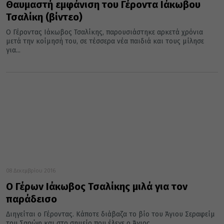
Θαυμαστή εμφάνιση του Γέροντα Ιάκωβου
Τσαλίκη (βίντεο)
Ο Γέροντας Ιάκωβος Τσαλίκης, παρουσιάστηκε αρκετά χρόνια
μετά την κοίμησή του, σε τέσσερα νέα παιδιά και τους μίλησε
για...
08 Δεκεμβρίου 2016
Ο Γέρων Ιάκωβος Τσαλίκης μιλά για τον
παράδεισο
Διηγείται ο Γέροντας. Κάποτε διάβαζα το βίο του Άγιου Σεραφείμ
του Σαρώφ και στο σημείο που έλεγε ο Άγιος...