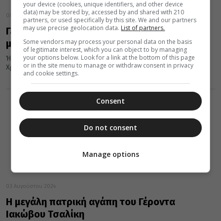
your device (cookies, unique identifiers, and other device
data) may be stored by, accessed by and shared with 210
07 Αυγούστου 2024
partners, or used specifically by this site. We and our partners
may use precise geolocation data.
List of partners.
Γέροντας Ιάκωβος Τσαλίκης: Προσφέρω ό,τι
Some vendors may process your personal data on the basis
μπορώ στους αδελφούς μου
of legitimate interest, which you can object to by managing
your options below. Look for a link at the bottom of this page
Ήρθα εδώ στο Μοναστήρι όχι για να υψηλοφρονώ. Ο ίδιος ο
or in the site menu to manage or withdraw consent in privacy
Χριστός μας που είναι Θεός, ταπεινώθηκε πιο κάτω...
and cookie settings.
Consent
Do not consent
Manage options
03 Αυγούστου 2024
Η μεγάλη πατρική αγάπη του Γέροντα
Ιακώβου Τσαλίκη