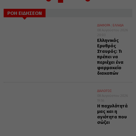
ΡΟΗ ΕΙΔΗΣΕΩΝ
ΔΙΑΦΟΡΑ
ΕΛΛΑΔΑ
08 Αυγούστου 2026
20:03
Ελληνικός
Ερυθρός
Σταυρός: Τι
πρέπει να
περιέχει ένα
φαρμακείο
διακοπών
ΔΙΑΛΟΓΟΣ
08 Αυγούστου 2026
19:56
Η παχυλότητά
μας και η
αγιότητα που
σώζει