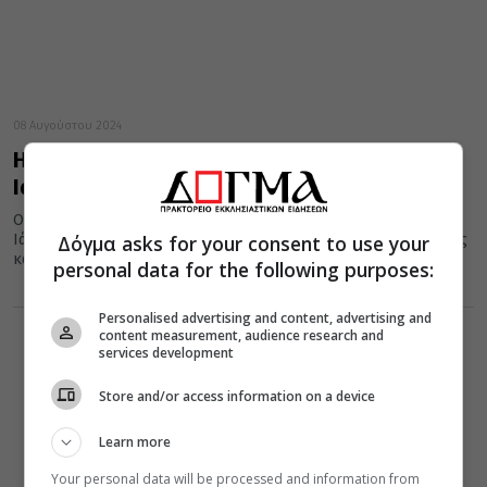
08 Αυγούστου 2024
Η απλότητα και η ευλάβεια του Γέροντα
Ιακώβου Τσαλίκη
Ο γέρων Ιάκωβος – μαρτυρεί ο υποτακτικός του ιερομόναχος
Δόγμα asks for your consent to use your
Ιάκωβος – ήταν απλός, ταπεινός, πράος, γλυκύς, επίγειος άγγελος
και...
personal data for the following purposes:
Personalised advertising and content, advertising and
content measurement, audience research and
services development
Store and/or access information on a device
Learn more
Your personal data will be processed and information from