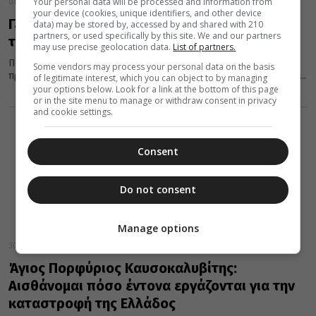
Your personal data will be processed and information from
01 Δεκεμβρίου 2021
your device (cookies, unique identifiers, and other device
Γέροντας Πορφύριος: Δείτε τις φωτογραφίες
data) may be stored by, accessed by and shared with 210
partners, or used specifically by this site. We and our partners
του πιο σύγχρονου Αγίου
may use precise geolocation data.
List of partners.
Πώς είναι άραγε ένας Άγιος στην πραγματικότητα; Πως ήταν το
Some vendors may process your personal data on the basis
πρόσωπο του; Ποια τα χαρακτηριστικά του; Ο Όσιος Πορφύριος...
of legitimate interest, which you can object to by managing
your options below. Look for a link at the bottom of this page
or in the site menu to manage or withdraw consent in privacy
and cookie settings.
Consent
Do not consent
Manage options
30 Νοεμβρίου 2021
Άγιος Πορφύριος Καυσοκαλυβίτης:
Αισθάνομαι πόσο έντονα εργάζονται για την
καταστροφή της Ελλάδος