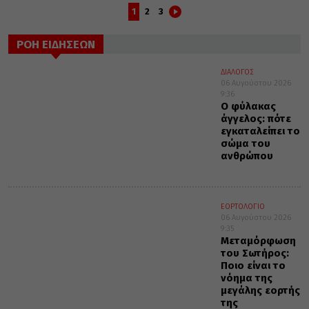
1
2
3
ΡΟΗ ΕΙΔΗΣΕΩΝ
ΔΙΑΛΟΓΟΣ
06 Αυγούστου 2026
9:36
Ο φύλακας
άγγελος: πότε
εγκαταλείπει το
σώμα του
ανθρώπου
ΕΟΡΤΟΛΟΓΙΟ
06 Αυγούστου 2026
9:35
Μεταμόρφωση
του Σωτήρος:
Ποιο είναι το
νόημα της
μεγάλης εορτής
της