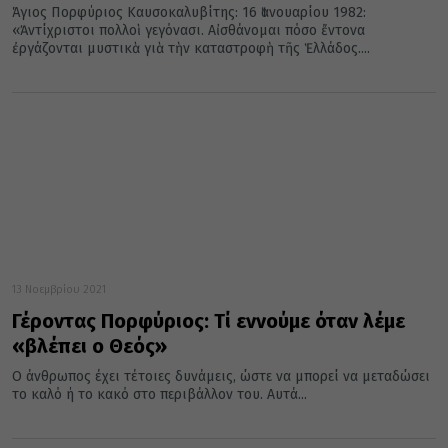
Άγιος Πορφύριος Καυσοκαλυβίτης: 16 Ἰανουαρίου 1982:
«Ἀντίχριστοι πολλοὶ γεγόνασι. Αἰσθάνομαι πόσο ἔντονα
ἐργάζονται μυστικὰ γιὰ τὴν καταστροφὴ τῆς Ἑλλάδος....
13 Νοεμβρίου 2021
Γέροντας Πορφύριος: Τί εννούμε όταν λέμε
«βλέπει ο Θεός»
Ο άνθρωπος έχει τέτοιες δυνάμεις, ώστε να μπορεί να μεταδώσει
το καλό ή το κακό στο περιβάλλον του. Αυτά...