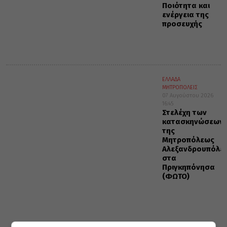
Ποιότητα και
ενέργεια της
προσευχής
ΕΛΛΑΔΑ
ΜΗΤΡΟΠΟΛΕΙΣ
07 Αυγούστου 2026
16:45
Στελέχη των
κατασκηνώσεων
της
Μητροπόλεως
Αλεξανδρουπόλε
στα
Πριγκηπόνησα
(ΦΩΤΟ)