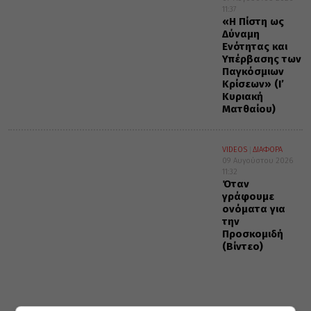
11:37
«Η Πίστη ως
Δύναμη
Ενότητας και
Υπέρβασης των
Παγκόσμιων
Κρίσεων» (Ι’
Κυριακή
Ματθαίου)
VIDEOS
ΔΙΑΦΟΡΑ
09 Αυγούστου 2026
11:32
Όταν
γράφουμε
ονόματα για
την
Προσκομιδή
(Βίντεο)