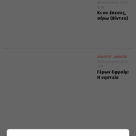
08 Αυγούστου 2026
15:28
Κι αν έπεσες,
σήκω (Βίντεο)
ΔΙΑΛΟΓΟΣ
ΔΙΑΦΟΡΑ
08 Αυγούστου 2026
15:15
Γέρων Εφραίμ:
Η νηστεία