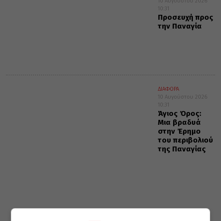
10 Αυγούστου 2026
10:31
Προσευχή προς
την Παναγία
ΔΙΑΦΟΡΑ
10 Αυγούστου 2026
10:31
Άγιος Όρος:
Μια βραδυά
στην Έρημο
του περιβολιού
της Παναγίας