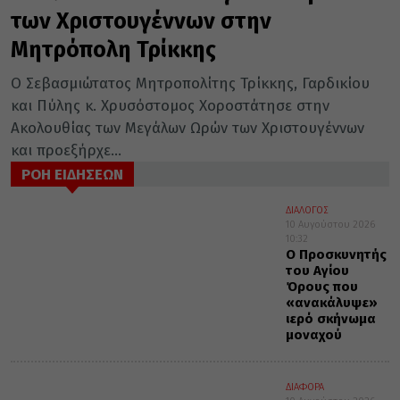
των Χριστουγέννων στην
Μητρόπολη Τρίκκης
Ο Σεβασμιώτατος Μητροπολίτης Τρίκκης, Γαρδικίου
και Πύλης κ. Χρυσόστομος Χοροστάτησε στην
Ακολουθίας των Μεγάλων Ωρών των Χριστουγέννων
και προεξήρχε...
ΡΟΗ ΕΙΔΗΣΕΩΝ
ΔΙΑΛΟΓΟΣ
10 Αυγούστου 2026
10:32
Ο Προσκυνητής
του Αγίου
Όρους που
«ανακάλυψε»
ιερό σκήνωμα
μοναχού
ΔΙΑΦΟΡΑ