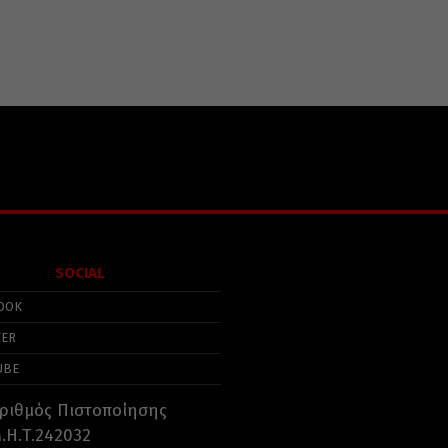
SOCIAL
OOK
TER
UBE
ριθμός Πιστοποίησης
.Η.Τ.242032