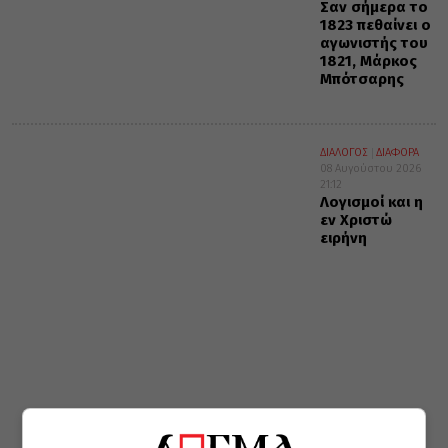
Σαν σήμερα το
1823 πεθαίνει ο
αγωνιστής του
1821, Μάρκος
Μπότσαρης
ΔΙΑΛΟΓΟΣ
ΔΙΑΦΟΡΑ
08 Αυγούστου 2026
21:12
Λογισμοί και η
εν Χριστώ
ειρήνη