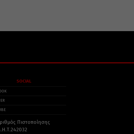
SOCIAL
OOK
TER
UBE
ριθμός Πιστοποίησης
.Η.Τ.242032