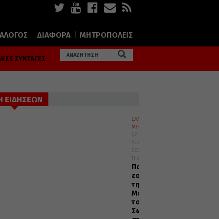
ΙΑΛΟΓΟΣ
ΔΙΑΦΟΡΑ
ΜΗΤΡΟΠΟΛΕΙΣ
ΚΕΣ ΣΥΝΤΑΓΕΣ
Η ΕΙΔΗΣΕΩΝ
ΕΛΛΑΔΑ
ΜΗΤΡΟΠΟΛΕΙΣ
07
Αυγούστου
2026
11:54
Πανηγυρικός
εορτασμός
της
Μεταμορφώσεως
του
Σωτήρος