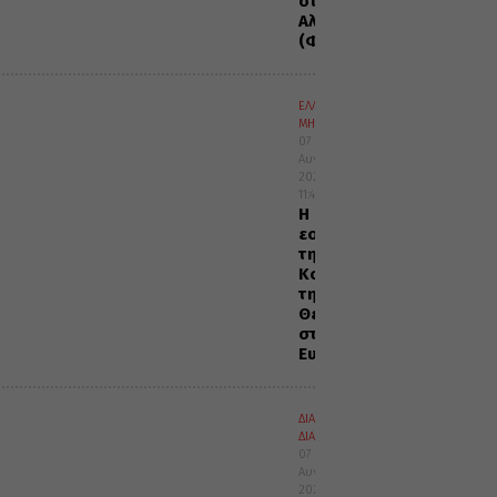
στην
Αλεξανδρούπολη
(ΦΩΤΟ)
ΕΛΛΑΔΑ
ΜΗΤΡΟΠΟΛΕΙΣ
07
Αυγούστου
2026
11:45
Η
εορτή
της
Κοιμήσεως
της
Θεοτόκου
στην
Ευαγγελίστρια
ΔΙΑΛΟΓΟΣ
ΔΙΑΦΟΡΑ
07
Αυγούστου
2026