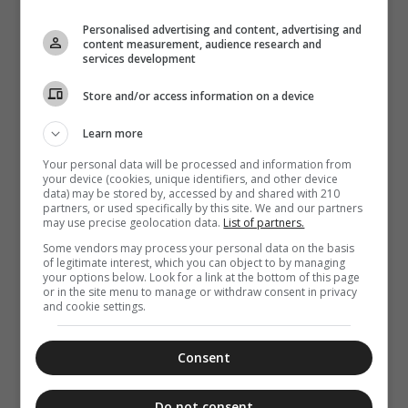
21:25
Μη χάσετε
Personalised advertising and content, advertising and
σήμερα, την
content measurement, audience research and
“Κιβωτό της
services development
Ορθοδοξίας”,
σε όλα τα
Store and/or access information on a device
περίπτερα
Learn more
Your personal data will be processed and information from
your device (cookies, unique identifiers, and other device
data) may be stored by, accessed by and shared with 210
partners, or used specifically by this site. We and our partners
may use precise geolocation data.
List of partners.
Some vendors may process your personal data on the basis
of legitimate interest, which you can object to by managing
your options below. Look for a link at the bottom of this page
or in the site menu to manage or withdraw consent in privacy
and cookie settings.
Consent
Do not consent