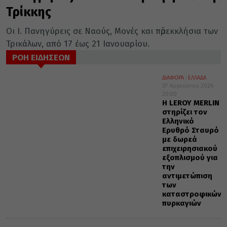
Τρίκκης
Οι Ι. Πανηγύρεις σε Ναούς, Μονές και πᾶρεκκλήσια των
Τρικάλων, από 17 έως 21 Ιανουαρίου.
ΡΟΗ ΕΙΔΗΣΕΩΝ
ΔΙΑΦΟΡΑ
ΕΛΛΑΔΑ
07 Αυγούστου 2026
20:00
Η LEROY MERLIN
στηρίζει τον
Ελληνικό
Ερυθρό Σταυρό
με δωρεά
επιχειρησιακού
εξοπλισμού για
την
αντιμετώπιση
των
καταστροφικών
πυρκαγιών