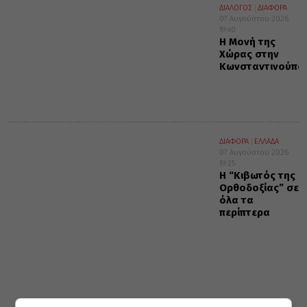
ΔΙΑΛΟΓΟΣ
ΔΙΑΦΟΡΑ
07 Αυγούστου 2026
19:40
Η Μονή της
Χώρας στην
Κωνσταντινούπο
ΔΙΑΦΟΡΑ
ΕΛΛΑΔΑ
07 Αυγούστου 2026
19:25
Η “Κιβωτός της
Ορθοδοξίας” σε
όλα τα
περίπτερα