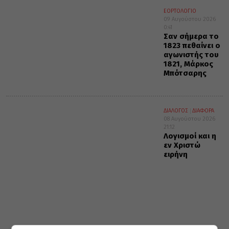
ΕΟΡΤΟΛΟΓΙΟ
09 Αυγούστου 2026
0:41
Σαν σήμερα το
1823 πεθαίνει ο
αγωνιστής του
1821, Μάρκος
Μπότσαρης
ΔΙΑΛΟΓΟΣ
ΔΙΑΦΟΡΑ
08 Αυγούστου 2026
21:12
Λογισμοί και η
εν Χριστώ
ειρήνη