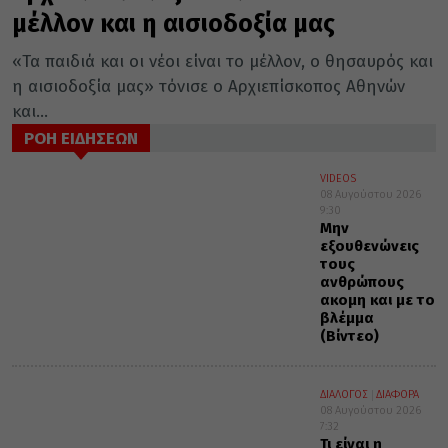
μέλλον και η αισιοδοξία μας
«Τα παιδιά και οι νέοι είναι το μέλλον, ο θησαυρός και
η αισιοδοξία μας» τόνισε ο Αρχιεπίσκοπος Αθηνών
και...
ΡΟΗ ΕΙΔΗΣΕΩΝ
VIDEOS
08 Αυγούστου 2026
9:30
Μην
εξουθενώνεις
τους
ανθρώπους
ακομη και με το
βλέμμα
(Βίντεο)
ΔΙΑΛΟΓΟΣ
ΔΙΑΦΟΡΑ
08 Αυγούστου 2026
7:32
Τι είναι η