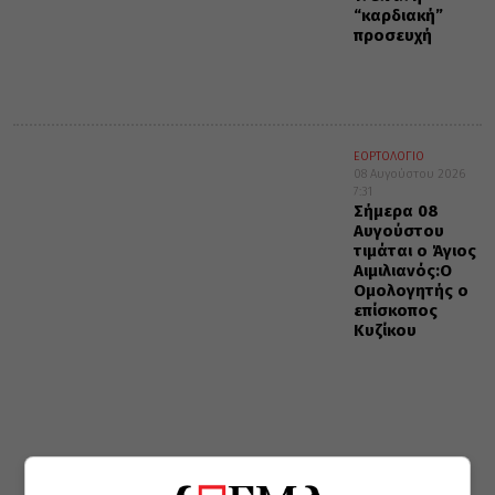
“καρδιακή”
προσευχή
ΕΟΡΤΟΛΟΓΙΟ
08 Αυγούστου 2026
7:31
Σήμερα 08
Αυγούστου
τιμάται ο Άγιος
Αιμιλιανός:Ο
Ομολογητής ο
επίσκοπος
Κυζίκου