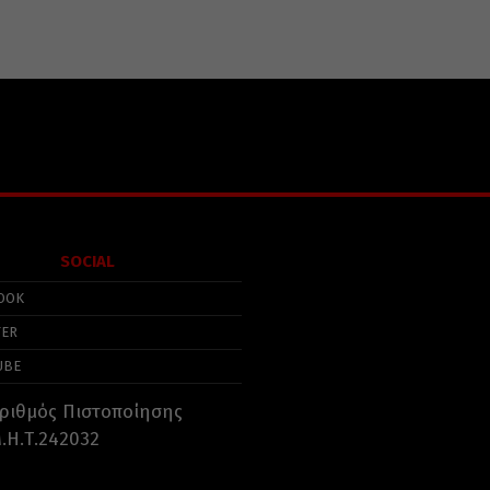
SOCIAL
OOK
TER
UBE
ριθμός Πιστοποίησης
.Η.Τ.242032