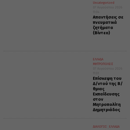
Uncategorized
07 Αυγούστου 2026
11:04
Απαντήσεις σε
πνευματικά
ζητήματα
(Βίντεο)
ΕΛΛΑΔΑ
ΜΗΤΡΟΠΟΛΕΙΣ
07 Αυγούστου 2026
11:01
Επίσκεψη του
Δ/ντού της Β/
θμιας
Εκπαίδευσης
στον
Μητροπολίτη
Δημητριάδος
ΔΙΑΛΟΓΟΣ
ΕΛΛΑΔΑ