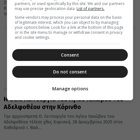
Στο Συνεδριακό Κέντρο «Ο ΑΠΟΣΤΟΛΟΣ ΠΑΥΛΟΣ» στην Αρχαία
partners, or used specifically by this site. We and our partners
Κόρινθο, πραγματοποιήθηκε η εκδήλωση για τα παιδιά των
may use precise geolocation data.
List of partners.
Ιερέων και των...
Some vendors may process your personal data on the basis
of legitimate interest, which you can object to by managing
your options below. Look for a link at the bottom of this page
or in the site menu to manage or withdraw consent in privacy
and cookie settings.
Consent
Do not consent
Manage options
30 Δεκεμβρίου 2025
Η Θεία Λειτουργία του Αγίου Ιακώβου του
Αδελφοθέου στην Κόρινθο
Την αρχαιοπρεπή Θ. Λειτουργία του Αγίου Ιακώβου του
Αδελφοθέου τέλεσε χθες Κυριακή, 28 Δεκεμβρίου 2025 στον
Καθεδρικό Ι. Ναό...