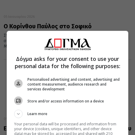
05 Ιανουαρίου 2026
Ο Κορίνθου Παύλος στο Σοφικό
Στον Ι. Ναό Αγίας Τριάδος Σοφικού Κορινθίας λειτούργησε
σήμερα, Κυριακή 4 Ιανουαρίου 2026 ο Σεβασμιώτατος
Μητροπολίτης Κορίνθου κ. Παύλος,...
Δόγμα asks for your consent to use your
personal data for the following purposes:
Personalised advertising and content, advertising and
content measurement, audience research and
services development
Store and/or access information on a device
Learn more
05 Ιανουαρίου 2026
Your personal data will be processed and information from
Εορτή για τα παιδιά στη Μητρόπολη Κορίνθου
your device (cookies, unique identifiers, and other device
data) may be stored by, accessed by and shared with 210