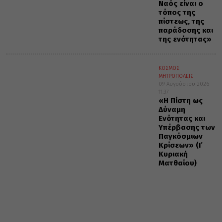
Ναός είναι ο
τόπος της
πίστεως, της
παράδοσης και
της ενότητας»
ΚΟΣΜΟΣ
ΜΗΤΡΟΠΟΛΕΙΣ
09 Αυγούστου 2026
11:37
«Η Πίστη ως
Δύναμη
Ενότητας και
Υπέρβασης των
Παγκόσμιων
Κρίσεων» (Ι’
Κυριακή
Ματθαίου)