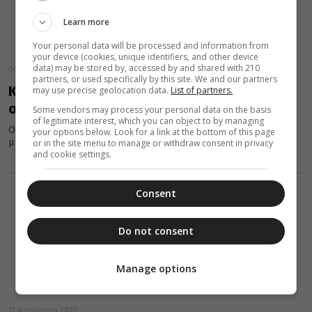
Learn more
Your personal data will be processed and information from
your device (cookies, unique identifiers, and other device
data) may be stored by, accessed by and shared with 210
06 Νοεμβρίου 2022
partners, or used specifically by this site. We and our partners
Κειμήλια Προσφύγων από την Καππαδοκία
may use precise geolocation data.
List of partners.
στο Διαχρονικό Μουσείο Λάρισας (ΦΩΤΟ)
Some vendors may process your personal data on the basis
of legitimate interest, which you can object to by managing
Οι Έλληνες της Καππαδοκίας ήρθαν στον ελληνικό χώρο το 1924
your options below. Look for a link at the bottom of this page
μετά την ανταλλαγή των πληθυσμών και αρκετοί από αυτούς...
or in the site menu to manage or withdraw consent in privacy
and cookie settings.
Consent
Do not consent
Manage options
12 Αυγούστου 2022