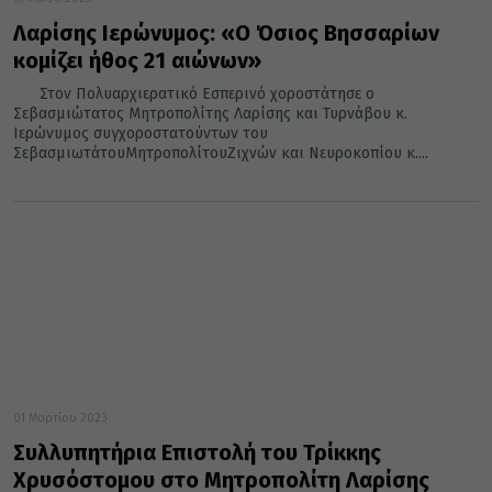
Λαρίσης Ιερώνυμος: «Ο Όσιος Βησσαρίων
κομίζει ήθος 21 αιώνων»
Στον Πολυαρχιερατικό Εσπερινό χοροστάτησε ο
Σεβασμιώτατος Μητροπολίτης Λαρίσης και Τυρνάβου κ.
Ιερώνυμος συγχοροστατούντων του
ΣεβασμιωτάτουΜητροπολίτουΖιχνών και Νευροκοπίου κ....
01 Μαρτίου 2023
Συλλυπητήρια Επιστολή του Τρίκκης
Χρυσόστομου στο Μητροπολίτη Λαρίσης