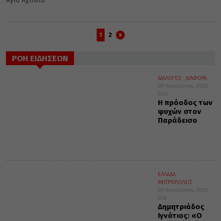
Άγιο Αχίλλιο
1
2
ΡΟΗ ΕΙΔΗΣΕΩΝ
ΔΙΑΛΟΓΟΣ
ΔΙΑΦΟΡΑ
09 Αυγούστου 2026
11:45
Η πρόοδος των
ψυχών στον
Παράδεισο
ΕΛΛΑΔΑ
ΜΗΤΡΟΠΟΛΕΙΣ
09 Αυγούστου 2026
11:41
Δημητριάδος
Ιγνάτιος: «Ο