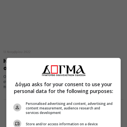
13 Νοεμβρίου 2022
Η εορτή του Αγ. Ιωάννου του Χρυσοστόμου
στην Πρέβεζα (ΦΩΤΟ)
Ο Μητροπολίτης Πρεβέζης κ. Χρυσόστομος ευχαρίστησε με
συγκινητικούς λόγους τους Αρχιερείς τον Ιερό Κλήρο και τον
Δόγμα asks for your consent to use your
πιστό λαό για...
personal data for the following purposes:
Personalised advertising and content, advertising and
content measurement, audience research and
services development
Store and/or access information on a device