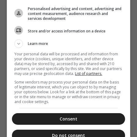
Μη χάσετε
Personalised advertising and content, advertising and
σήμερα, την
content measurement, audience research and
“Κιβωτό της
services development
Ορθοδοξίας”,
σε όλα τα
Store and/or access information on a device
περίπτερα
Learn more
Your personal data will be processed and information from
your device (cookies, unique identifiers, and other device
data) may be stored by, accessed by and shared with 210
partners, or used specifically by this site. We and our partners
may use precise geolocation data.
List of partners.
Some vendors may process your personal data on the basis
of legitimate interest, which you can object to by managing
your options below. Look for a link at the bottom of this page
or in the site menu to manage or withdraw consent in privacy
and cookie settings.
Consent
Do not consent