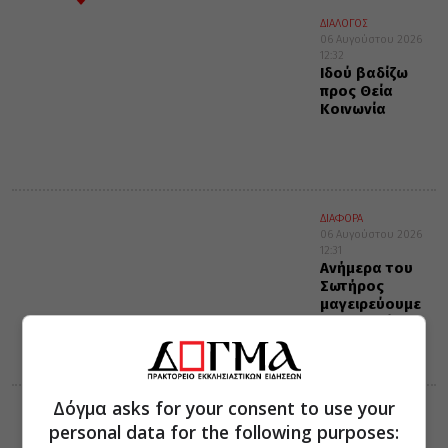
ΔΙΑΛΟΓΟΣ
06 Αυγούστου 2026
12:32
Ιδού βαδίζω
προς Θεία
Κοινωνία
ΔΙΑΦΟΡΑ
06 Αυγούστου 2026
12:31
Ανήμερα του
Σωτήρος
μαγειρεύουμε
μπαρμπούνια
μαρινάτα
Δόγμα asks for your consent to use your
ΔΙΑΦΟΡΑ
ΕΛΛΑΔΑ
personal data for the following purposes:
06 Αυγούστου 2026
10:27