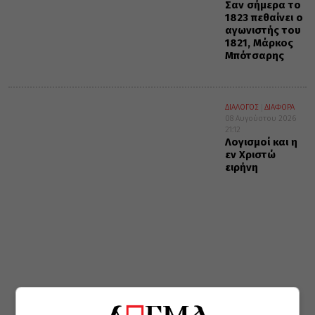
Σαν σήμερα το
1823 πεθαίνει ο
αγωνιστής του
1821, Μάρκος
Μπότσαρης
ΔΙΑΛΟΓΟΣ
ΔΙΑΦΟΡΑ
08 Αυγούστου 2026
21:12
Λογισμοί και η
εν Χριστώ
ειρήνη