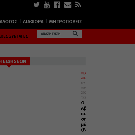
ΙΑΛΟΓΟΣ
ΔΙΑΦΟΡΑ
ΜΗΤΡΟΠΟΛΕΙΣ
ΚΕΣ ΣΥΝΤΑΓΕΣ
Η ΕΙΔΗΣΕΩΝ
VIDEOS
ΔΙΑΦΟΡΑ
09
Αυγούστου
2026
15:22
Ο
Αββάς
που
σπάνια
μιλούσε
(Βίντεο)