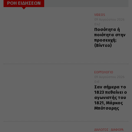
ΡΟΗ ΕΙΔΗΣΕΩΝ
VIDEOS
09 Αυγούστου 2026
0:42
Ποσότητα ή
ποιότητα στην
προσευχή;
(Βίντεο)
ΕΟΡΤΟΛΟΓΙΟ
09 Αυγούστου 2026
0:41
Σαν σήμερα το
1823 πεθαίνει ο
αγωνιστής του
1821, Μάρκος
Μπότσαρης
ΔΙΑΛΟΓΟΣ
ΔΙΑΦΟΡΑ