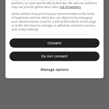
partners, or used specifically by this site. We and our partners
may use precise geolocation data.
List of partners.
Some vendors may process your personal data on the basis
of legitimate interest, which you can object to by managing
your options below. Look for a link at the bottom of this page
or in the site menu to manage or withdraw consent in privacy
and cookie settings.
Consent
Do not consent
Manage options